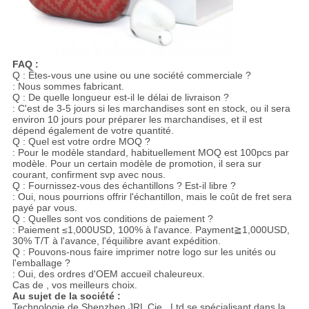
FAQ :
Q : Êtes-vous une usine ou une société commerciale ?
: Nous sommes fabricant.
Q : De quelle longueur est-il le délai de livraison ?
: C'est de 3-5 jours si les marchandises sont en stock, ou il sera
environ 10 jours pour préparer les marchandises, et il est
dépend également de votre quantité.
Q : Quel est votre ordre MOQ ?
: Pour le modèle standard, habituellement MOQ est 100pcs par
modèle. Pour un certain modèle de promotion, il sera sur
courant, confirment svp avec nous.
Q : Fournissez-vous des échantillons ? Est-il libre ?
: Oui, nous pourrions offrir l'échantillon, mais le coût de fret sera
payé par vous.
Q : Quelles sont vos conditions de paiement ?
: Paiement ≤1,000USD, 100% à l'avance. Payment≧1,000USD,
30% T/T à l'avance, l'équilibre avant expédition.
Q : Pouvons-nous faire imprimer notre logo sur les unités ou
l'emballage ?
: Oui, des ordres d'OEM accueil chaleureux.
Cas de , vos meilleurs choix.
Au sujet de la société :
Technologie de Shenzhen JRL Cie., Ltd se spécialisant dans la