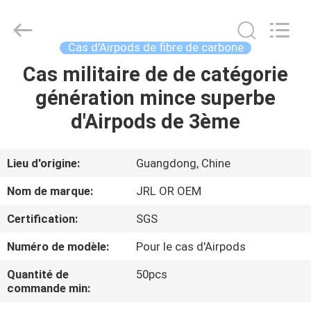
-
2026
Shenzhen
JRL
Technology
Cas d'Airpods de fibre de carbone
Co.,
Ltd.
All
Cas militaire de de catégorie
MAISON
Rights
Reserved.
génération mince superbe
DES
d'Airpods de 3ème
PRODUITS
Lieu d'origine:
Guangdong, Chine
VIDÉOS
Nom de marque:
JRL OR OEM
Certification:
SGS
SPECTACLE
Numéro de modèle:
Pour le cas d'Airpods
VR
Quantité de
50pcs
commande min:
À