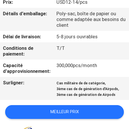
Prix:
USD12-14/pcs
PROPOS
DE
Détails d'emballage:
Poly-sac, boîte de papier ou
comme adaptée aux besoins du
NOUS
client
Délai de livraison:
5-8 jours ouvrables
CONTRÔLE
Conditions de
T/T
DE
paiement:
QUALITÉ
Capacité
300,000pcs/month
d'approvisionnement:
NOUS
Surligner:
,
Cas militaire de de catégorie
CONTACTER
,
3ème cas de de génération d'Airpods
3ème cas de génération de Airpods
NOUVELLES
MEILLEUR PRIX
CAS