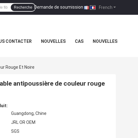
Demande de soumission
|
French
Recherche
US CONTACTER
NOUVELLES
CAS
NOUVELLES
eur Rouge Et Noire
table antipoussière de couleur rouge
uit:
Guangdong, Chine
JRL OR OEM
SGS