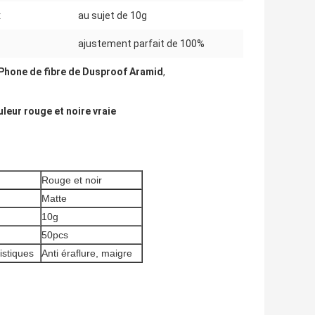
:
au sujet de 10g
ajustement parfait de 100%
iPhone de fibre de Dusproof Aramid
,
leur rouge et noire vraie
Rouge et noir
Matte
10g
50pcs
istiques
Anti éraflure, maigre