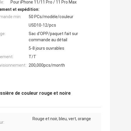
e:
Pour iPhone 11/11 Pro / 11 Pro Max
ement et expédition:
mande min:
50 PCs/modèle/couleur
USD10-12/pcs
ge:
Sac d'OPP/paquet fait sur
commande au détail
5-8 jours ouvrables
iement:
T/T
ovisionnement:
200,000pcs/month
ssière de couleur rouge et noire
Rouge et noir, bleu, vert, orange
ur: