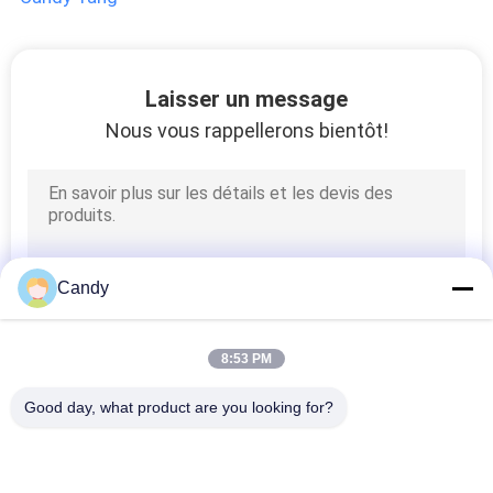
NEWS
Laisser un message
PLAN
Nous vous rappellerons bientôt!
DU
SITE
PRIVACY
Candy
POLICY
8:53 PM
Good day, what product are you looking for?
Catégories populaires
Tous