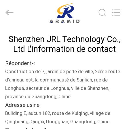
-
2026
Shenzhen
JRL
Technology
Co.,
Ltd.
All
MAISON
Rights
Reserved.
Shenzhen JRL Technology Co.,
DES
Ltd L'information de contact
PRODUITS
Répondent-:
Construction de 7, jardin de perle de ville, 2ème route
VIDÉOS
d'anneau est, la communauté de Sanlian, rue de
Longhua, secteur de Longhua, ville de Shenzhen,
SPECTACLE
province du Guangdong, Chine
VR
Adresse usine:
Buliding E, aucun 182, route de Kuiqing, village de
Qinghuang, Qingxi, Dongguan, Guangdong, Chine
À