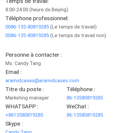
Temps de travail:
PROPOS
8:00-24:00 (heure de Beijing)
DE
Téléphone professionnel:
NOUS
0086-135-80819285
(Le temps de travail)
0086-135-80819285
(Le temps de travail non)
CONTRÔLE
DE
Personne à contacter :
QUALITÉ
Ms. Candy Tang
Email :
aramidcases@aramidcases.com
NOUS
Titre du poste :
Téléphone :
CONTACTER
Marketing manager
86-13580819285
WHATSAPP :
WeChat :
NOUVELLES
+8613580819285
86-13580819285
Skype :
CAS
Candy Tang