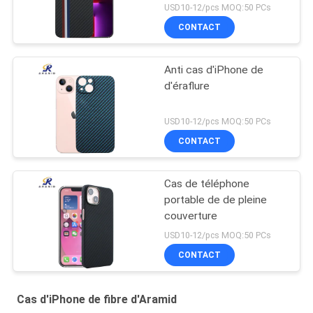
Minimalist
USD10-12/pcs MOQ:50 PCs
CONTACT
Anti cas d'iPhone de
d'éraflure
USD10-12/pcs MOQ:50 PCs
CONTACT
Cas de téléphone
portable de de pleine
couverture
USD10-12/pcs MOQ:50 PCs
CONTACT
Cas d'iPhone de fibre d'Aramid