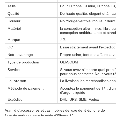
Taille
Pour l'iPhone 13 mini, l'iPhone 1
Qualité
De haute qualité, élégant et à hau
Couleur
Noir/rouge/vert/bleu/couleur deux
Matériel
la conception ultra-mince, fibre 
conception antidérapante et stan
Marque
JRL
QC
Essai strictement avant l'expéditio
Notre avantage
Propre usine, font des affaires avec
Type de production
OEM/ODM
Service
Si vous avez n'importe quel problè
pour nous contacter. Nous vous r
La livraison
La livraison les marchandises da
Méthode de paiement
Acceptez le paiement de T/T, d'u
d'argent liquide
Expédition
DHL, UPS, SME, Fedex
Aramid d'accessoires et cas mobiles de luxe de téléphone de 
fibre de carbone pour 
la série d'iPhone 12.