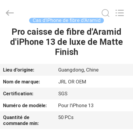
-
2026
Shenzhen
JRL
Technology
Cas d'iPhone de fibre d'Aramid
Co.,
Ltd.
All
Pro caisse de fibre d'Aramid
MAISON
Rights
Reserved.
d'iPhone 13 de luxe de Matte
DES
Finish
PRODUITS
Lieu d'origine:
Guangdong, Chine
VIDÉOS
Nom de marque:
JRL OR OEM
Certification:
SGS
SPECTACLE
Numéro de modèle:
Pour l'iPhone 13
VR
Quantité de
50 PCs
commande min:
À