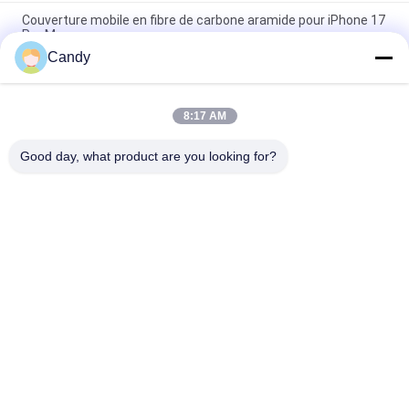
Couverture mobile en fibre de carbone aramide pour iPhone 17
Pro Max
Candy
Coque de téléphone mobile en fibre de carbone aramide
premium avec cadre en métal pour iPhone 17 Pro Max
8:17 AM
Couverture mobile personnalisée en fibre de carbone pour
iPhone 17 Pro Max
Good day, what product are you looking for?
Catégories populaires
Tous
Cas De Téléphone 
Cas D'iPhone De 
De Fibre D'Aramid
Fibre D'Aramid
La Fibre Samsung 
Cas De Huawei De 
D'Aramid Enferment
Fibre D'Aramid
Boîtier De Montre 
Caisse En Bois 
De Fibre D'Aramid
Gravée De Téléphone
Cas D'Airpods De 
Agrafes D'argent De 