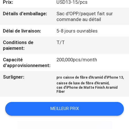
Prix:
USD13-15/pcs
PROPOS
DE
Détails d'emballage:
Sac d'OPP/paquet fait sur
commande au détail
NOUS
Délai de livraison:
5-8 jours ouvrables
CONTRÔLE
Conditions de
T/T
paiement:
DE
Capacité
200,000pcs/month
QUALITÉ
d'approvisionnement:
Surligner:
,
pro caisse de fibre d'Aramid d'iPhone 13
NOUS
,
caisse de luxe de fibre d'Aramid
CONTACTER
cas d'iPhone de Matte Finish Aramid
Fiber
NOUVELLES
MEILLEUR PRIX
CAS