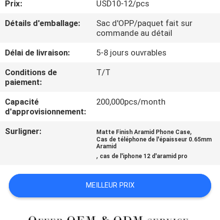
Prix:
USD10-12/pcs
PROPOS
DE
Détails d'emballage:
Sac d'OPP/paquet fait sur
commande au détail
NOUS
Délai de livraison:
5-8 jours ouvrables
CONTRÔLE
Conditions de
T/T
paiement:
DE
Capacité
200,000pcs/month
QUALITÉ
d'approvisionnement:
Surligner:
,
Matte Finish Aramid Phone Case
NOUS
Cas de téléphone de l'épaisseur 0.65mm
Aramid
CONTACTER
,
cas de l'iphone 12 d'aramid pro
NOUVELLES
MEILLEUR PRIX
CAS