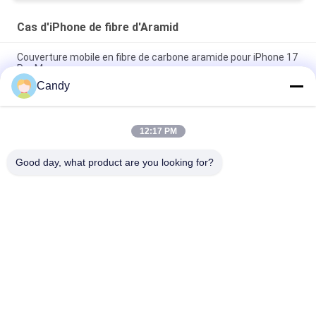
Cas d'iPhone de fibre d'Aramid
Couverture mobile en fibre de carbone aramide pour iPhone 17
Pro Max
Candy
Coque de téléphone mobile en fibre de carbone aramide
premium avec cadre en métal pour iPhone 17 Pro Max
12:17 PM
Couverture mobile personnalisée en fibre de carbone pour
iPhone 17 Pro Max
Good day, what product are you looking for?
Catégories populaires
Tous
Cas De Téléphone 
Cas D'iPhone De 
De Fibre D'Aramid
Fibre D'Aramid
La Fibre Samsung 
Cas De Huawei De 
D'Aramid Enferment
Fibre D'Aramid
Boîtier De Montre 
Caisse En Bois 