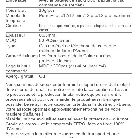
Emballage
Avec le paquet de sac d'Opp (paquet fait sur
commande de soutien)
Poids brut
10g/pcs
Modèle de
Pour iPhone12/12 mini/12 pro/12 pro maximum
téléphone
Couleur
Le noir, rouge, vert, or, a pu être adapté aux besoins du
client
Épaisseur
0.65mm
MOQ
50 PCS/couleur
Type
Cas matériel de téléphone de catégorie
militaire de fibre d'Aramid
Caractéristiques
Les fournisseurs de la Chine antichoc
protègent le cas
Logo fait sur
MOQ : 500pcs (gravé ou imprimé)
commande
Aperçu gratuit
Oui
Nous sommes désireux pour fournir la plupart de produit d'objet
de valeur et de qualité à notre client, de la conception à l'essai
le processus et la production finale, notre équipe suivront le
processus strict pour commander le produit aussi bien que
possible. Basé sur notre capacité forte dans l'industrie, JRL sera
votre associé optimal d'approvisionnement-chaîne de votre
manière d'affaires !
Matériel, mince exclusif et sensuel avec la protection « d'Armor
Grade de corps » et le compromis ZÉRO, faits en fibre 100%
d'Aramid.
Apportez-vous la meilleure expérience de transport et une