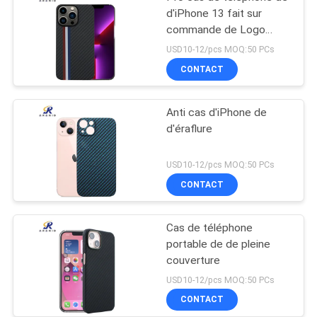
d'iPhone 13 fait sur
commande de Logo
Minimalist
USD10-12/pcs MOQ:50 PCs
CONTACT
Anti cas d'iPhone de
d'éraflure
USD10-12/pcs MOQ:50 PCs
CONTACT
Cas de téléphone
portable de de pleine
couverture
USD10-12/pcs MOQ:50 PCs
CONTACT