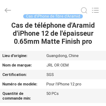
-
2026
Shenzhen
JRL
Technology
Cas d'iPhone de fibre d'Aramid
Co.,
Ltd.
All
Cas de téléphone d'Aramid
MAISON
Rights
Reserved.
d'iPhone 12 de l'épaisseur
DES
0.65mm Matte Finish pro
PRODUITS
Lieu d'origine:
Guangdong, Chine
VIDÉOS
Nom de marque:
JRL OR OEM
Certification:
SGS
SPECTACLE
Numéro de modèle:
Pour l'iPhone 12 pro
VR
Quantité de
50 PCs
commande min:
À