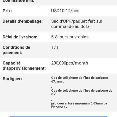
commande min:
PROPOS
Prix:
USD10-12/pcs
DE
NOUS
Détails d'emballage:
Sac d'OPP/paquet fait sur
commande au détail
CONTRÔLE
Délai de livraison:
5-8 jours ouvrables
DE
Conditions de
T/T
paiement:
QUALITÉ
Capacité
200,000pcs/month
d'approvisionnement:
NOUS
Surligner:
Cas de téléphone de fibre de carbone
CONTACTER
d'Aramid
,
Cas de téléphone de fibre de carbone de
GV
NOUVELLES
,
pro couverture maximum 0.65mm de
l'iphone 12
CAS