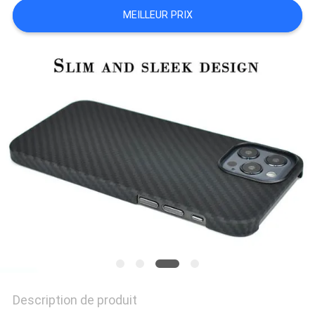
MEILLEUR PRIX
NEWS
PLAN
DU
SITE
PRIVACY
POLICY
Description de produit