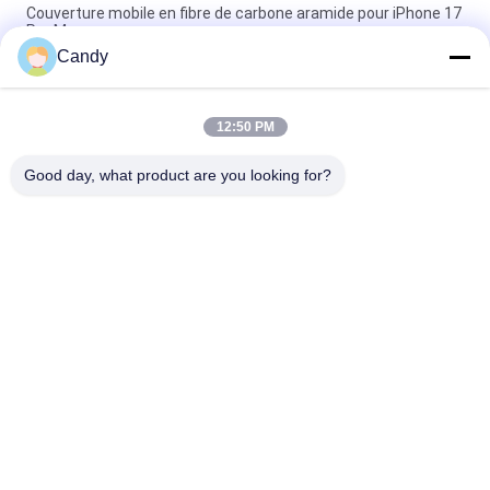
Couverture mobile en fibre de carbone aramide pour iPhone 17
Pro Max
Candy
Coque de téléphone mobile en fibre de carbone aramide
premium avec cadre en métal pour iPhone 17 Pro Max
12:50 PM
Couverture mobile personnalisée en fibre de carbone pour
iPhone 17 Pro Max
Good day, what product are you looking for?
Catégories populaires
Tous
Cas De Téléphone 
Cas D'iPhone De 
De Fibre D'Aramid
Fibre D'Aramid
La Fibre Samsung 
Cas De Huawei De 
D'Aramid Enferment
Fibre D'Aramid
Boîtier De Montre 
Caisse En Bois 
De Fibre D'Aramid
Gravée De Téléphone
Cas D'Airpods De 
Agrafes D'argent De 