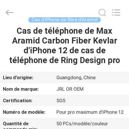
-
2026
Shenzhen
JRL
Technology
Cas d'iPhone de fibre d'Aramid
Co.,
Ltd.
All
Cas de téléphone de Max
MAISON
Rights
Reserved.
Aramid Carbon Fiber Kevlar
DES
d'iPhone 12 de cas de
PRODUITS
téléphone de Ring Design pro
VIDÉOS
Lieu d'origine:
Guangdong, Chine
Nom de marque:
JRL OR OEM
SPECTACLE
Certification:
SGS
VR
Numéro de modèle:
Pour pro maximum d'iPhone 12
À
Quantité de
50 PCs/modèle/couleur