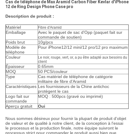
Cas de téléphone de Max Aramid Carbon Fiber Kevlar d'iPhone
12 de Ring Design Phone Case pro
Description de produit :
Matériel
Fibre d'Aramid
Emballage
Avec le paquet de sac d'Opp (paquet fait sur
commande de soutien)
Poids brut
10g/pcs
Modèle de
Pour iPhone12/12 mini/12 pro/12 pro maximum
téléphone
Couleur
Le noir, rouge, vert, or, a pu être adapté aux besoins du
client
Épaisseur
0.65mm
MOQ
50 PCS/couleur
Type
Cas matériel de téléphone de catégorie
militaire de fibre d'Aramid
Caractéristiques
Les fournisseurs de la Chine antichoc
protègent le cas
Logo fait sur
MOQ : 500pcs (gravé ou imprimé)
commande
Aperçu gratuit
Oui
Nous sommes désireux pour fournir la plupart de produit d'objet
de valeur et de qualité à notre client, de la conception à l'essai
le processus et la production finale, notre équipe suivront le
processus strict pour commander le produit aussi bien que