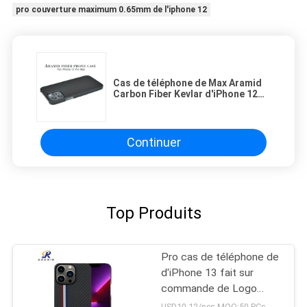
pro couverture maximum 0.65mm de l'iphone 12
Cas de téléphone de Max Aramid
Carbon Fiber Kevlar d'iPhone 12
de cas de téléphone de Ring
Design pro
Continuer
Top Produits
Pro cas de téléphone de
d'iPhone 13 fait sur
commande de Logo
Minimalist
USD10-12/pcs MOQ:50 PCs