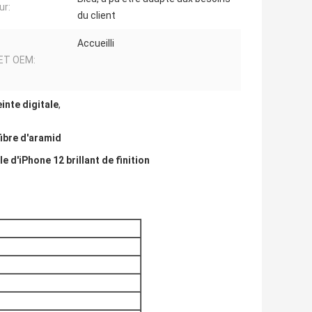
ur:
du client
Accueilli
ET OEM:
inte digitale
,
fibre d'aramid
e d'iPhone 12 brillant de finition