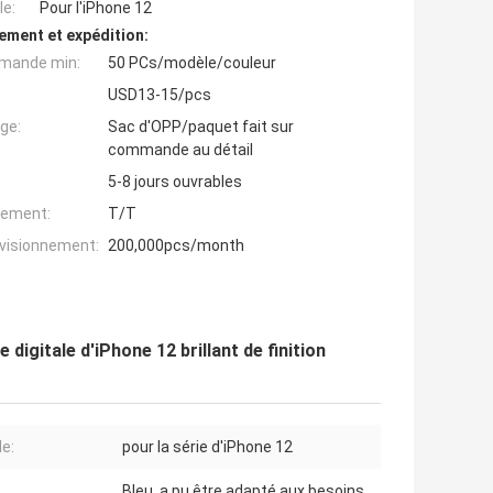
e:
Pour l'iPhone 12
ement et expédition:
mande min:
50 PCs/modèle/couleur
USD13-15/pcs
ge:
Sac d'OPP/paquet fait sur
commande au détail
5-8 jours ouvrables
iement:
T/T
ovisionnement:
200,000pcs/month
digitale d'iPhone 12 brillant de finition
e:
pour la série d'iPhone 12
Bleu, a pu être adapté aux besoins