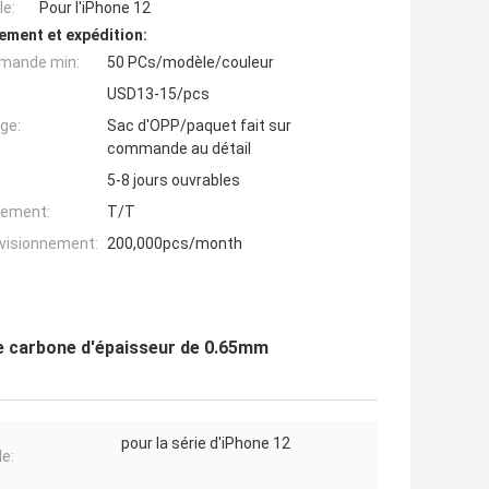
e:
Pour l'iPhone 12
ement et expédition:
mande min:
50 PCs/modèle/couleur
USD13-15/pcs
ge:
Sac d'OPP/paquet fait sur
commande au détail
5-8 jours ouvrables
iement:
T/T
ovisionnement:
200,000pcs/month
 de carbone d'épaisseur de 0.65mm
pour la série d'iPhone 12
e: