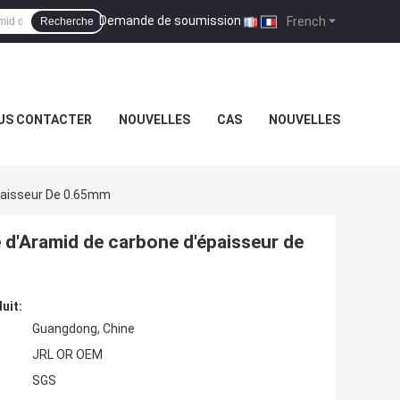
Demande de soumission
|
French
Recherche
US CONTACTER
NOUVELLES
CAS
NOUVELLES
épaisseur De 0.65mm
re d'Aramid de carbone d'épaisseur de
uit:
Guangdong, Chine
JRL OR OEM
SGS