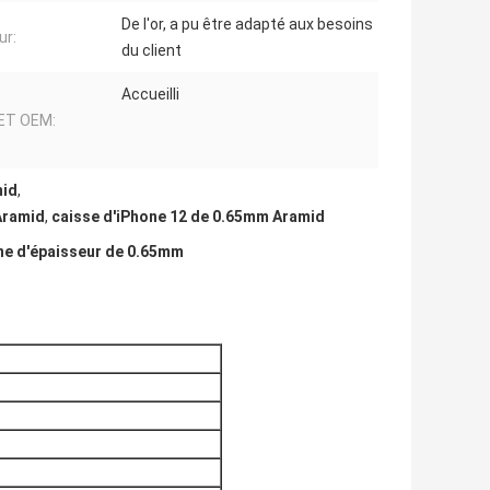
De l'or, a pu être adapté aux besoins
ur:
du client
Accueilli
ET OEM:
mid
,
'Aramid
,
caisse d'iPhone 12 de 0.65mm Aramid
bone d'épaisseur de 0.65mm