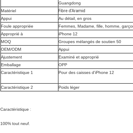
Guangdong
Matériel
Fibre d'Aramid
Appui
Au détail, en gros
Foule appropriée
Femmes, Madame, fille, homme, garço
Approprié à
iPhone 12
MOQ
Groupes mélangés de soutien 50
OEM/ODM
Appui
Ajustement
Examiné et approprié
Emballage
OPP
Caractéristique 1
Pour des caisses d'iPhone 12
Caractéristique 2
Poids léger
Caractéristique :
100% tout neuf.