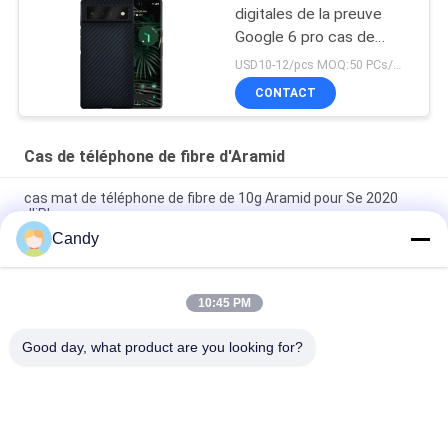
digitales de la preuve
Google 6 pro cas de
téléphone d'Aramid
USD10-12/pcs MOQ:50 PCs/modèle/couleur
CONTACT
Cas de téléphone de fibre d'Aramid
cas mat de téléphone de fibre de 10g Aramid pour Se 2020
d'iPhone
Candy
cas militaire mince de papier de téléphone d'Aramid de
catégorie de Se d'iPhone
10:45 PM
caisse brillante rouge de téléphone de fibre d'Aramid de
finition de l'iPhone X
Good day, what product are you looking for?
Catégories populaires
Tous
Cas De Téléphone 
Cas D'iPhone De 