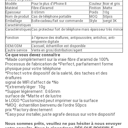
Modèle
Pour le plus d'iPhone 8
Couleur
Noir et gris
Matériel
Fibre d'Aramid
Finition
Matte
Épaisseur
0.65mm
Poids
10g
Nom de produit
Cas de téléphone portable
MOQ
50pcs
Emballage
Boîte-cadeau/fait sur commande
Style
sergé 3K
Caractéristiques :
Caractéristiques
Cas protecteur fort de téléphone mais épaisseur très mince
:
Fonction
à l'épreuve des éraflures, antipoussière, antichoc, anti-
empreinte digitale
OEM/ODM
L'accueil, échantillon est disponible
L'autre service
Vente en gros/distribution/agent
Ce que vous devez connaître
*Made complètement sur la vraie fibre d'aramid de 100%
Processus de fabrication de *Perfect, parfaitement forme
physique pour votre téléphone
*Protect votre dispositif de la saleté, des taches et des
éraflures
signal de WIFI d'affect de *No
*Extremely léger : 10g
*Supper légèrement : 0.65mm
surface de *Matte et de lustre
le LOGO *Customized peut imprimer sur la surface
*MOQ : échantillon bienvenu de l'ordre 50pcs
prix *Factory directement
*Easy pour installer, juste agrafe dessus sur votre dispositif
Nous sommes prêts, veuillez ne pas hésiter à nous envoyer