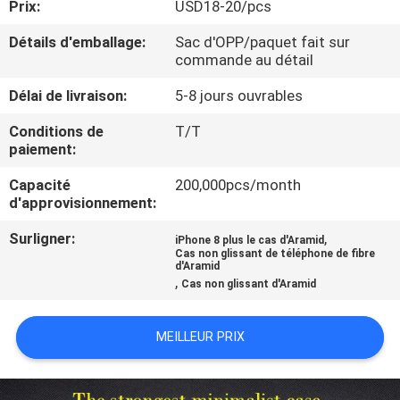
Prix:
USD18-20/pcs
PROPOS
DE
Détails d'emballage:
Sac d'OPP/paquet fait sur
commande au détail
NOUS
Délai de livraison:
5-8 jours ouvrables
CONTRÔLE
Conditions de
T/T
paiement:
DE
Capacité
200,000pcs/month
QUALITÉ
d'approvisionnement:
Surligner:
,
iPhone 8 plus le cas d'Aramid
NOUS
Cas non glissant de téléphone de fibre
d'Aramid
CONTACTER
,
Cas non glissant d'Aramid
NOUVELLES
MEILLEUR PRIX
CAS