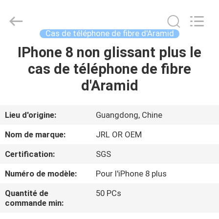
-
2026
Shenzhen
JRL
Technology
Cas de téléphone de fibre d'Aramid
Co.,
Ltd.
All
IPhone 8 non glissant plus le
MAISON
Rights
Reserved.
cas de téléphone de fibre
DES
d'Aramid
PRODUITS
Lieu d'origine:
Guangdong, Chine
VIDÉOS
Nom de marque:
JRL OR OEM
Certification:
SGS
SPECTACLE
Numéro de modèle:
Pour l'iPhone 8 plus
VR
Quantité de
50 PCs
commande min:
À