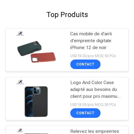
Top Produits
Cas mobile de d'anti
d'empreinte digitale
iPhone 12 de noir
USD18-20/pcs MOQ:50 PCs
CONTACT
Logo And Color Case
adapté aux besoins du
client pour pro maximum
d'iPhone 12
USD18-20/pcs MOQ:50 PCs
CONTACT
Relevez les empreintes