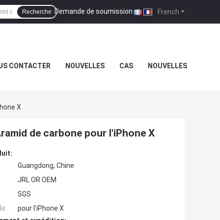
Demande de soumission
|
French
Recherche
US CONTACTER
NOUVELLES
CAS
NOUVELLES
Phone X
Aramid de carbone pour l'iPhone X
uit:
Guangdong, Chine
JRL OR OEM
SGS
e:
pour l'iPhone X