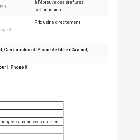
à l'épreuve des éraflures,
ion:
antipoussière
Prix usine directement
age 2:
id
,
Cas antichoc d'iPhone de fibre d'Aramid
,
ur l'iPhone X
 adaptée aux besoins du client