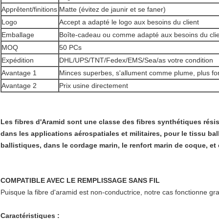
Apprêtent/finitions
Matte (évitez de jaunir et se faner)
Logo
Accept a adapté le logo aux besoins du client
Emballage
Boîte-cadeau ou comme adapté aux besoins du cli
MOQ
50 PCs
Expédition
DHL/UPS/TNT/Fedex/EMS/Sea/as votre condition
Avantage 1
Minces superbes, s'allument comme plume, plus for
Avantage 2
Prix usine directement
Les fibres d'Aramid sont une classe des fibres synthétiques résis
dans les applications aérospatiales et militaires, pour le tissu b
ballistiques, dans le cordage marin, le renfort marin de coque, e
COMPATIBLE AVEC LE REMPLISSAGE SANS FIL
Puisque la fibre d'aramid est non-conductrice, notre cas fonctionne gr
Caractéristiques :