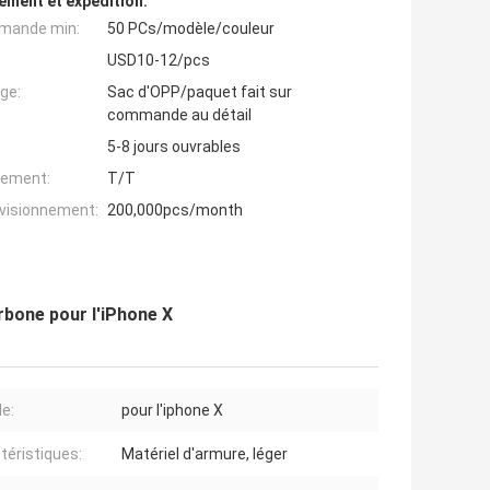
ement et expédition:
mande min:
50 PCs/modèle/couleur
USD10-12/pcs
ge:
Sac d'OPP/paquet fait sur
commande au détail
5-8 jours ouvrables
iement:
T/T
ovisionnement:
200,000pcs/month
rbone pour l'iPhone X
e:
pour l'iphone X
téristiques:
Matériel d'armure, léger